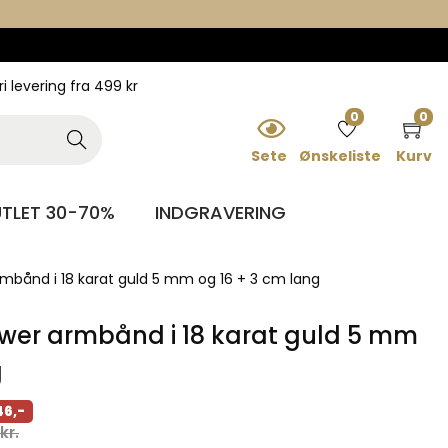
ri levering fra 499 kr
0
0
Searc
h
Sete
Ønskeliste
Kurv
TLET 30-70%
INDGRAVERING
mbånd i 18 karat guld 5 mm og 16 + 3 cm lang
wer armbånd i 18 karat guld 5 mm
g
46,-
kr.