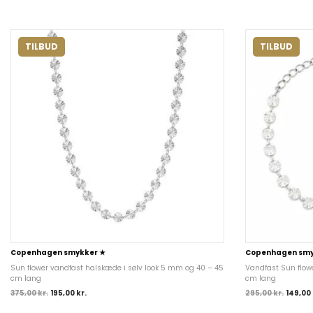
TILBUD
TILBUD
Copenhagen smykker ★
Copenhagen smy
Sun flower vandfast halskæde i sølv look 5 mm og 40 – 45
Vandfast Sun flow
cm lang
cm lang
375,00
kr.
195,00
kr.
295,00
kr.
149,00