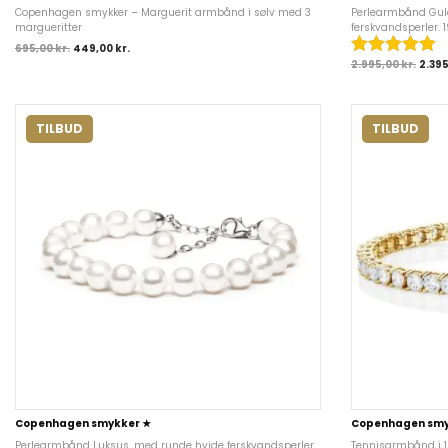
Copenhagen smykker – Marguerit armbånd i sølv med 3
Perlearmbånd Gul
margueritter
ferskvandsperler. 
695,00
kr.
449,00
kr.
2.995,00
kr.
2.39
TILBUD
TILBUD
Copenhagen smykker ★
Copenhagen smy
Perlearmbånd Luksus, med runde hvide ferskvandsperler
Tennisarmbånd i 1