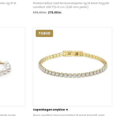
ten og 18 kt
Perlearmbånd med ferskvandsperler og 18 karat forgyldt
vandfast stål 17,5+3 cm (4,45 mm perler)
595,00
kr.
275,00
kr.
TILBUD
Copenhagen smykker ★
 ægte hvide
Nova vandfast tennisarmbånd 18 karat forgyldt med