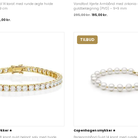
d 14 karat med runde ægte hvide
Vandfast Hjerte Armbånd med zirkonia s
19 cm
guldbelægning (PVD) – 9×9 mm
295,00
kr.
195,00
kr.
5,00
kr.
TILBUD
kker ★
Copenhagen smykker ★
8 karat guld belagt sølv med hvide
Perlearmbånd Guld 14 karat med runde