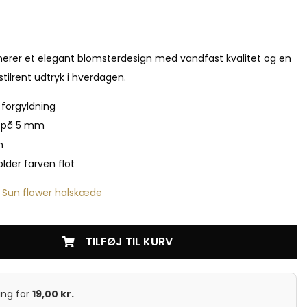
rer et elegant blomsterdesign med vandfast kvalitet og en
 stilrent udtryk i hverdagen.
 forgyldning
 på 5 mm
m
older farven flot
:
Sun flower halskæde
TILFØJ TIL KURV
ing
for
19,00
kr.