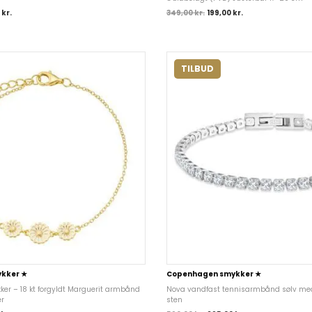
0
kr.
349,00
kr.
199,00
kr.
TILBUD
kker ★
Copenhagen smykker ★
r – 18 kt forgyldt Marguerit armbånd
Nova vandfast tennisarmbånd sølv med
er
sten