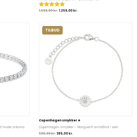
1.659,00
kr.
1.259,00
kr.
TILBUD
Copenhagen smykker ★
 hvide zirkonia
Copenhagen smykker – Marguerit armbånd i sølv
595,00
kr.
395,00
kr.