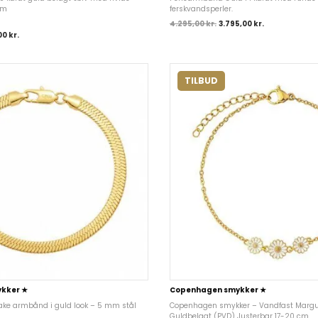
mm
ferskvandsperler.
4.295,00
kr.
3.795,00
kr.
,00
kr.
TILBUD
kker ★
Copenhagen smykker ★
ake armbånd i guld look – 5 mm stål
Copenhagen smykker – Vandfast Margue
Guldbelagt (PVD) Justerbar 17-20 cm