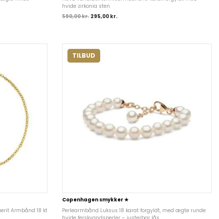
hvide zirkonia sten
590,00
kr.
295,00
kr.
TILBUD
Copenhagen smykker ★
rit Armbånd 18 kt
Perlearmbånd Luksus 18 karat forgyldt, med ægte runde
hvide ferskvandsperler – justerbar lås