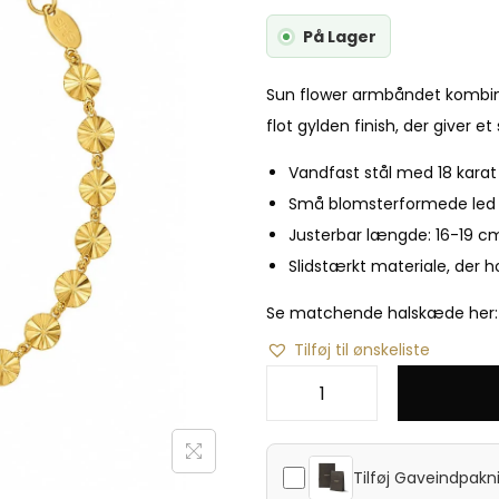
På Lager
Sun flower armbåndet kombine
flot gylden finish, der giver et
Vandfast stål med 18 karat
Små blomsterformede led
Justerbar længde: 16-19 c
Slidstærkt materiale, der h
Se matchende halskæde her
Tilføj til ønskeliste
Tilføj
Gaveindpakn