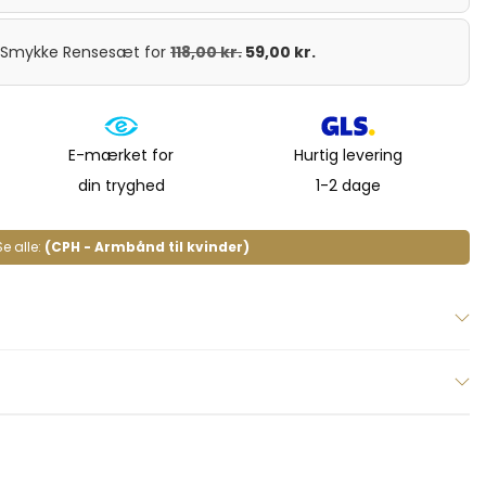
t Smykke Rensesæt
for
118,00
kr.
59,00
kr.
E-mærket for
Hurtig levering
din tryghed
1-2 dage
Se alle:
(CPH - Armbånd til kvinder)