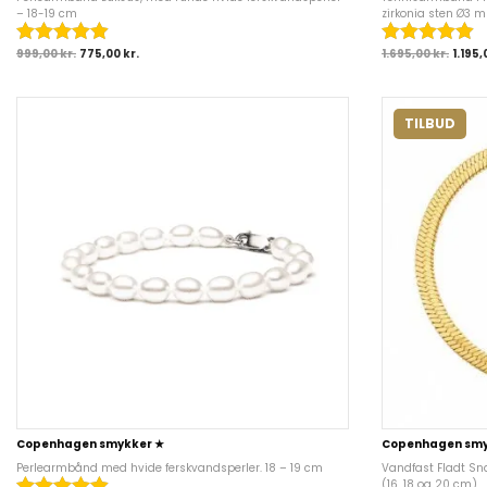
– 18-19 cm
zirkonia sten Ø3 
999,00
kr.
775,00
kr.
1.695,00
kr.
1.195
TILBUD
Copenhagen smykker ★
Copenhagen smy
Perlearmbånd med hvide ferskvandsperler. 18 – 19 cm
Vandfast Fladt Sn
(16, 18 og 20 cm)