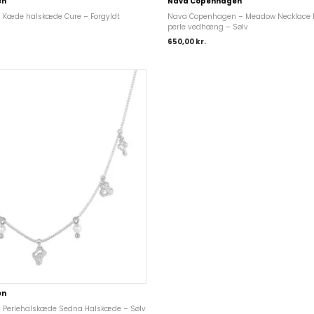
en
Nava Copenhagen
Kæde halskæde Cure – Forgyldt
Nava Copenhagen – Meadow Necklace
perle vedhæng – Sølv
650,00
kr.
en
Perlehalskæde Sedna Halskæde – Sølv