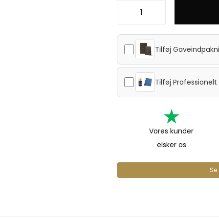
Tilføj
Gaveindpakn
Tilføj
Professionel
Vores kunder
elsker os
Se 