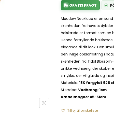
GRATIS FRAGT
P
Meadow Necklace er en sand ju
skønheden fra havets dybder
halskæde er formet som en b
Denne fortryllende halskæde er 
elegance til dit look. Den s
den livlige opblomstring i na
skønheden fra Tidal Blossom-ko
unikke vedhæng, der skaber e
smykke, der vil glæde og inspi
Materiale:
18K forgyldt 925 s
Størrelse:
Vedhæng: 1cm
Kædelængde: 45-51cm
Tilføj til ønskeliste