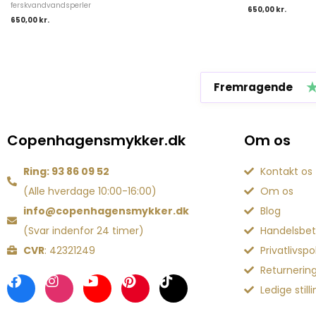
ferskvandvandsperler
650,00
kr.
650,00
kr.
Fremragende
Copenhagensmykker.dk
Om os
Ring: 93 86 09 52
Kontakt os
(Alle hverdage 10:00-16:00)
Om os
info@copenhagensmykker.dk
Blog
(Svar indenfor 24 timer)
Handelsbet
CVR
: 42321249
Privatlivspol
Returnerin
Ledige still