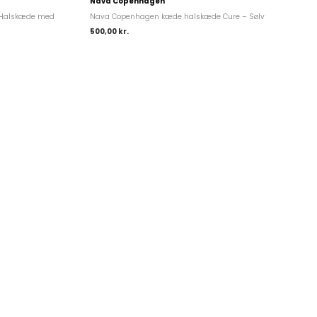
Nava Copenhagen
 Halskæde med
Nava Copenhagen kæde halskæde Cure – Sølv
500,00
kr.