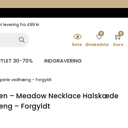
ri levering fra 499 kr
0
0
Searc
h
Sete
Ønskeliste
Kurv
TLET 30-70%
INDGRAVERING
erle vedhæng – Forgyldt
n – Meadow Necklace Halskæde
ng – Forgyldt