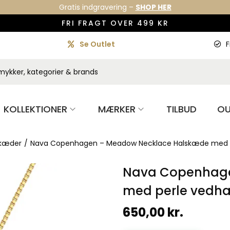
Gratis indgravering –
SHOP HER
FRI FRAGT OVER 499 KR
Se Outlet
F
KOLLEKTIONER
MÆRKER
TILBUD
OU
skæder
/
Nava Copenhagen – Meadow Necklace Halskæde med p
Nava Copenhage
med perle vedhæ
650,00
kr.