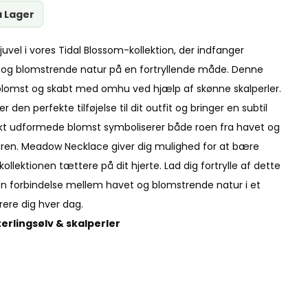
å Lager
vel i vores Tidal Blossom-kollektion, der indfanger
 og blomstrende natur på en fortryllende måde. Denne
lomst og skabt med omhu ved hjælp af skønne skalperler.
den perfekte tilføjelse til dit outfit og bringer en subtil
mukt udformede blomst symboliserer både roen fra havet og
turen. Meadow Necklace giver dig mulighed for at bære
llektionen tættere på dit hjerte. Lad dig fortrylle af dette
n forbindelse mellem havet og blomstrende natur i et
rere dig hver dag.
terlingsølv & skalperler