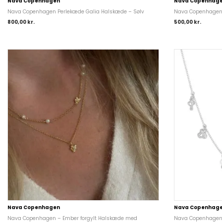
Nava Copenhagen
Nava Copenhag
Nava Copenhagen Perlekæde Galia Halskæde – Sølv
Nava Copenhagen 
800,00
kr.
500,00
kr.
Nava Copenhagen
Nava Copenhag
Nava Copenhagen – Ember forgylt Halskæde med
Nava Copenhagen 