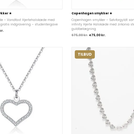
kker ★
Copenhagen smykker ★
de – Vandfast Hjertehalskæde med
Copenhagen smykker – Sølvforgyldt sa
gratis indgravering – studentergave
infinity Hjerte Halskæde med zirkonia st
guldbelægning
kr.
675,00
kr.
475,00
kr.
TILBUD