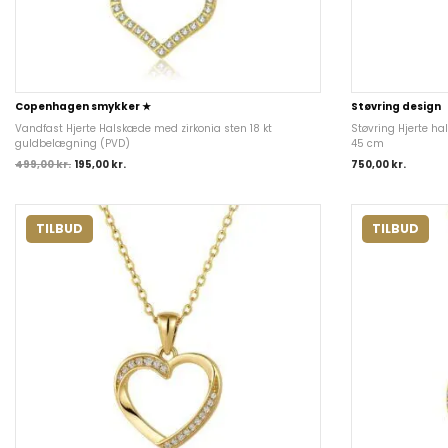
Copenhagen smykker ★
Støvring design
Vandfast Hjerte Halskæde med zirkonia sten 18 kt
Støvring Hjerte ha
guldbelægning (PVD)
45 cm
499,00
kr.
195,00
kr.
750,00
kr.
TILBUD
TILBUD