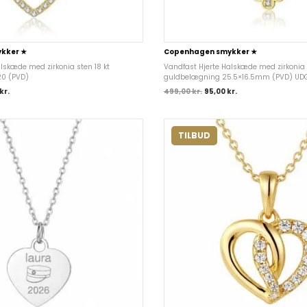
kker ★
Copenhagen smykker ★
lskæde med zirkonia sten 18 kt
Vandfast Hjerte Halskæde med zirkonia s
0 (PVD)
guldbelægning 25.5×16.5mm (PVD) UD
kr.
499,00
kr.
95,00
kr.
TILBUD