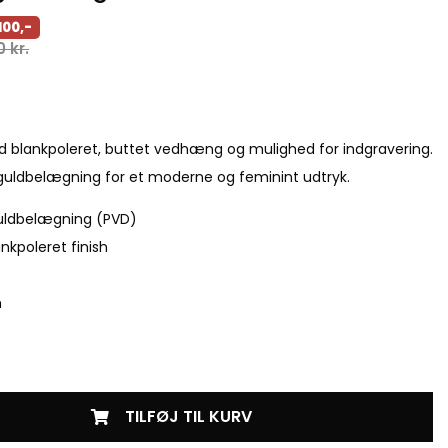
100,-
00
kr.
ed blankpoleret, buttet vedhæng og mulighed for indgravering.
t guldbelægning for et moderne og feminint udtryk.
guldbelægning (PVD)
nkpoleret finish
m
TILFØJ TIL KURV