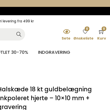
ri levering fra 499 kr
0
0
Searc
h
Sete
Ønskeliste
Kurv
TLET 30-70%
INDGRAVERING
 Halskæde 18 kt guldbelægning
ankpoleret hjerte – 10×10 mm +
gravering