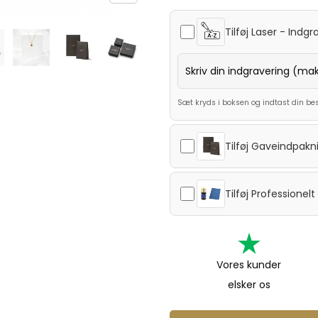
Tilføj
Laser - Indgr
Sæt kryds i boksen og indtast din be
Tilføj
Gaveindpakn
Tilføj
Professionel
Vores kunder
elsker os