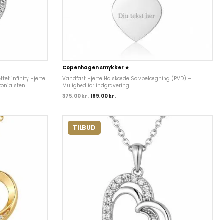
Copenhagen smykker ★
t infinity Hjerte
Vandfast Hjerte Halskæde Sølvbelægning (PVD) –
onia sten
Mulighed for indgravering
375,00
kr.
189,00
kr.
TILBUD