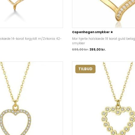
Copenhagen smykker ★
lskæde 14-karat forgyldt m/Zirkonia 42-
Mor hjerte halskæde 18 karat guld bel
smykker
699,00
kr.
399,00
kr.
TILBUD