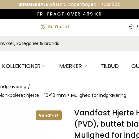
SUMMERSALE
på Lund Copenhagen – spar 20%
FRI FRAGT OVER 499 KR
Se Outlet
F
KOLLEKTIONER
MÆRKER
TILBUD
OU
ndgravering
/
lankpoleret hjerte – 10×10 mm + Mulighed for indgravering
Vandfast Hjerte
Vandfast
(PVD), buttet bl
Mulighed for ind