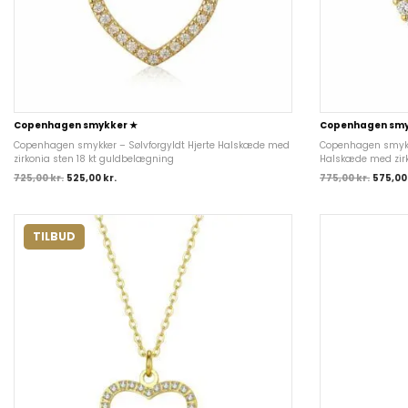
Copenhagen smykker ★
Copenhagen smy
Copenhagen smykker – Sølvforgyldt Hjerte Halskæde med
Copenhagen smykke
zirkonia sten 18 kt guldbelægning
Halskæde med zirk
725,00
kr.
525,00
kr.
775,00
kr.
575,0
TILBUD