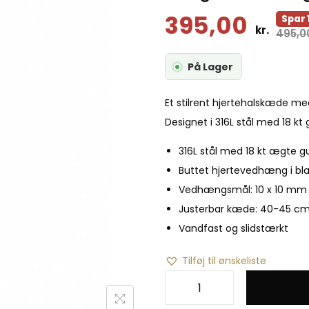
395,00
Spar 
kr.
495,
På Lager
Et stilrent hjertehalskæde m
Designet i 316L stål med 18 k
316L stål med 18 kt ægte 
Buttet hjertevedhæng i bla
Vedhængsmål: 10 x 10 mm
Justerbar kæde: 40-45 c
Vandfast og slidstærkt
Tilføj til ønskeliste