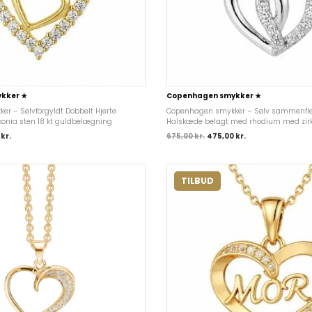
kker ★
Copenhagen smykker ★
r – Sølvforgyldt Dobbelt Hjerte
Copenhagen smykker – Sølv sammenflette
onia sten 18 kt guldbelægning
Halskæde belagt med rhodium med zirk
0
kr.
675,00
kr.
475,00
kr.
TILBUD