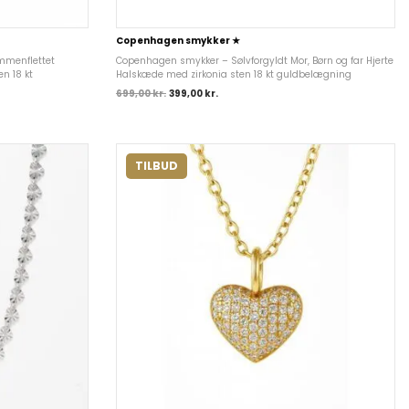
Copenhagen smykker ★
mmenflettet
Copenhagen smykker – Sølvforgyldt Mor, Børn og far Hjerte
en 18 kt
Halskæde med zirkonia sten 18 kt guldbelægning
699,00
kr.
399,00
kr.
TILBUD