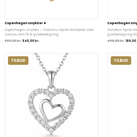
Copenhagen smykker ★
Copenhagen smy
Copenhagen smykker – Valentins Hjerte Halskæde med
Vandfast Hjerte Ha
zirkonia sten 18 kt guldbelægning
guldbelægning Ø2
699,00
kr.
545,00
kr.
499,00
kr.
199,00
TILBUD
TILBUD