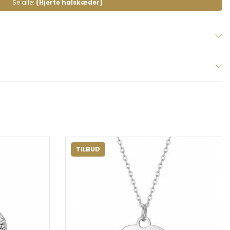
Se alle:
(Hjerte halskæder)
TILBUD