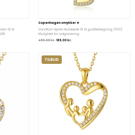
Copenhagen smykker ★
ten 18 kt
Vandfast Hjerte Halskæde 18 kt guldbelægning (PVD)
GÅR
Mulighed for indgravering
499,00
kr.
189,00
kr.
TILBUD