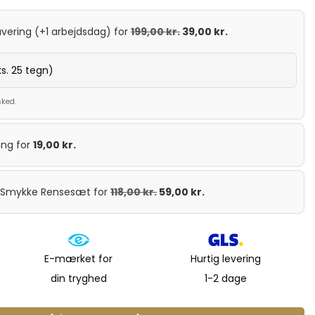
avering (+1 arbejdsdag)
for
199,00
kr.
39,00
kr.
sked.
ing
for
19,00
kr.
t Smykke Rensesæt
for
118,00
kr.
59,00
kr.
E-mærket for
Hurtig levering
din tryghed
1-2 dage