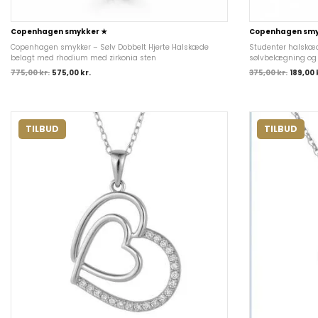
Copenhagen smykker ★
Copenhagen smy
Copenhagen smykker – Sølv Dobbelt Hjerte Halskæde
Studenter halskæ
belagt med rhodium med zirkonia sten
sølvbelægning og 
775,00
kr.
575,00
kr.
375,00
kr.
189,00
TILBUD
TILBUD